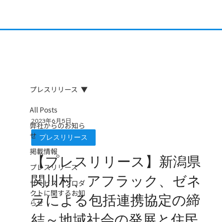
プレスリリース
All Posts
2023年6月5日
弊社からのお知ら
せ
プレスリリース
掲載情報
【プレスリリース】新潟県
プレスリリース
関川村、アフラック、ゼネ
サービス・プロダ
クトに関するお知
ラによる包括連携協定の締
らせ
結～地域社会の発展と住民