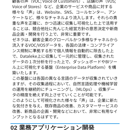
顧客の声（VOC; Voice of Customers）、店舗の声（VOS;
Voice of Stores）など、企業のサービスや商品に対する
様々な「声」は、Website、SNS、コールセンター、アン
ケートなど、様々なチャネルより流入します。それらの貴
重な声を正確に、かつ迅速に収集し可視化した上で活用す
ることは、競合他社に先んじた経営方針の意思決定や新商
品企画・開発を行う上で、非常に重要です。
ゼネラは、顧客企業のグローバルかつ多様なチャネルから
流入するVOC/VOSデータを、各国の法律・コンプライア
ンス規制に準拠する形で個人情報を自動的に除去した上
で、Dataleke上に収集して一元的に管理し、収集された
データの１次分析を行った上で、ダッシュボードやBIツー
ル上に可視化する基盤（Enterprise Data Platform）を構
築いたします。
この基盤には各国の異なる言語のデータが収集されていき
ますが、その収集過程において、自然言語処理や機械学習
の運用を継続的にチューニングし（MLOps）、収集デー
タの精度を絶えず向上させていくことが可能です。
このようにして可視化された様々な「声」は、企業に新た
な気付きを与え、既存商品の改善、カスタマーサービスの
改善、新商品の企画・開発などにおいて、非常に有用なイ
ンプットとなるはずです。
02 業務アプリケーション開発