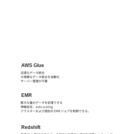
AWS Glue
迅速なデータ統合​
大規模なデータ統合を自動化​
サーバー管理が不要
EMR
膨大な量のデータを処理できる​
伸縮自在、auto scaling​
クラスターおよび個別の EMR ジョブを制御できる。
Redshift