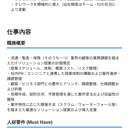
・テレワークを積極的に導入（出社頻度はチーム・PJの状況に
より変動
仕事内容
​職務概要
・流通・製造・保険（そのうち一つ）業界の顧客の業務課題を踏ま
えたITソリューション提案の計画策定
（提案スケジュール、体制、概算コスト、リスク整理）
・社内PM／エンジニアと連携した提案体制の構築および案件進捗・
課題管理
・顧客／ビジネス部門との要件ヒアリング、課題整理、仕様調整お
よび折衝
・見積作成、契約交渉、予算管理を通じた案件受注および収益性の
確保
・案件特性に応じた開発手法（スクラム／ウォーターフォール等）
を踏まえた最適なソリューション提案および導入支援
人材要件 (Must Have)