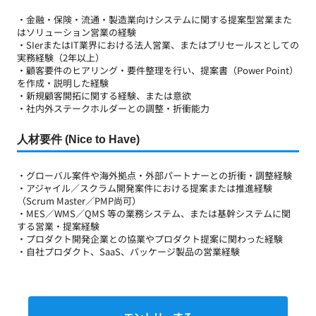
・金融・保険・流通・製造業向けシステムに関する提案型営業また
はソリューション営業の経験
・SIerまたはIT業界における法人営業、またはプリセールスとしての
実務経験（2年以上）
・顧客要件のヒアリング・要件整理を行い、提案書（Power Point）
を作成・説明した経験
・新規顧客開拓に関する経験、または意欲
・社内外ステークホルダーとの調整・折衝能力
人材要件 (Nice to Have)
・グローバル案件や海外拠点・外部パートナーとの折衝・調整経験
・アジャイル／スクラム開発案件における提案または推進経験
（Scrum Master／PMP尚可）
・MES／WMS／QMS 等の業務システム、または基幹システムに関
する営業・提案経験
・プロダクト開発企業との協業やプロダクト提案に関わった経験
・自社プロダクト、SaaS、パッケージ製品の営業経験