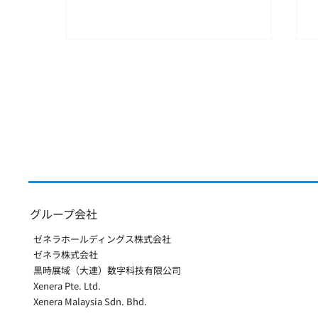
不審なメールに関するお知ら
せ
このたび、当社従業員のメール
アカウントを送信元として、当
社関係者および一部のお取引先
様宛に不審なメールが送信され
ていたことを確認いたしまし
た。 当社において調査を行った
ところ、一部の従業員アカウン
グループ会社
トについて、第三者による利用
ゼネラホールディングス株式会社
の可能性が確認されました。こ
ゼネラ株式会社
れに伴い、当該アカウントに関
黒時展域（大連）数字科技有限公司
連する氏名、メールアドレス、
Xenera Pte. Ltd.
メールの送受信に関する情報等
Xenera Malaysia Sdn. Bhd.
の一部が、外部から閲覧された