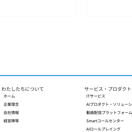
Xenera、Amazon Web
Xeneraマレー
Services（AWS）パートナ
に入会
わたしたちについて
サービス・プロダクト
ーネットワークに参画し
「Select Tier Services
ホーム
ITサービス
Partner」に認定
企業理念
AIプロダクト・ソリュー
会社情報
動画配信プラットフォー
経営陣等
Smartコールセンター
AIロールプレイング